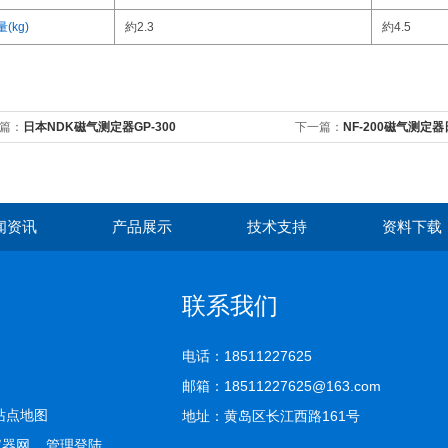
(kg)
約2.3
約4.5
篇：
日本NDK磁气测定器GP-300
下一篇：
NF-200磁气测定器
闻资讯
产品展示
技术支持
资料下载
联系我们
电话：18511227625
邮箱：18511227625@163.com
站点地图
地址：黄岛区长江西路161号
仪器网
管理登陆