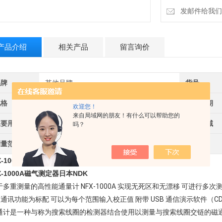
发邮件给我们：18
产品介绍
相关产品
留言询价
品牌
其他品牌
货号
规格
1
供货周期
欢迎您！
来自局域网的朋友！有什么可以帮助您的
主要用途
磁气测定器
应用领域
吗？
测量范围
1～99.99×104
X-1000A磁气测定器日本NDK
X-1000A磁气测定器日本NDK
于多重测量的高性能通量计 NFX-1000A 实现无死区和无漂移 可进行多次测
B通讯功能为标配 可以为每个范围输入校正值 附带 USB 通信演示软件（CD
通计是一种与称为搜索线圈的检测器结合使用以测量与搜索线圈​​交链的磁