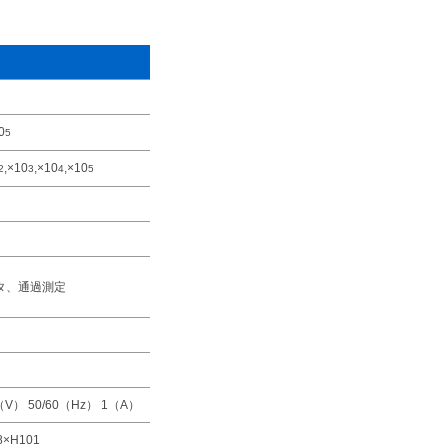
0
5
,×10
,×10
,×10
2
3
4
5
タ、通過測定
（V） 50/60（Hz） 1（A）
8×H101