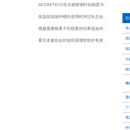
ACCRETECH东京精密测针的精度为什么能到纳米级？
低温恒温循环槽在使用时间过长总会出现一些故障
型
视频显微镜看不到想要的结果该如何进行调整呢
表
測
看完本篇你会对柴田玻璃管烘炉有更多了解
測
分
精
機
通
ア
電
外