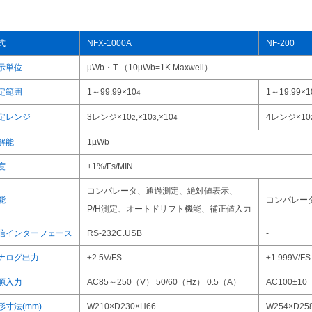
式
NFX-1000A
NF-200
示単位
µWb・T （10µWb=1K Maxwell）
定範囲
1～99.99×10
1～19.99×1
4
定レンジ
3レンジ×10
,×10
,×10
4レンジ×10
2
3
4
解能
1µWb
度
±1%/Fs/MIN
コンパレータ、通過測定、絶対値表示、
能
コンパレー
P/H測定、オートドリフト機能、補正値入力
信インターフェース
RS-232C.USB
-
ナログ出力
±2.5V/FS
±1.999V/FS
源入力
AC85～250（V） 50/60（Hz） 0.5（A）
AC100±10
形寸法(mm)
W210×D230×H66
W254×D25