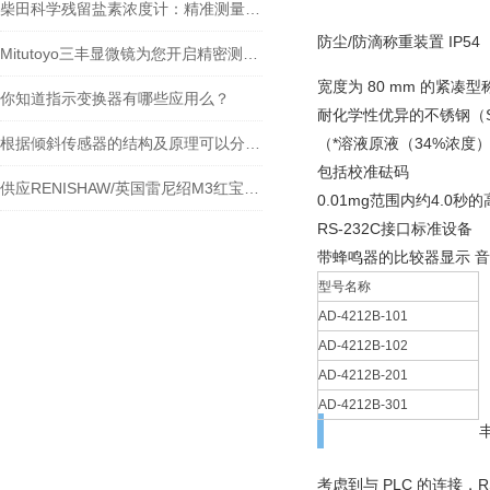
柴田科学残留盐素浓度计：精准测量，助力水质监测
防尘/防滴称重装置 IP54
Mitutoyo三丰显微镜为您开启精密测量的大门
宽度为 80 mm 的紧
你知道指示变换器有哪些应用么？
耐化学性优异的不锈钢（S
根据倾斜传感器的结构及原理可以分为哪几类呢
（*溶液原液（34%浓度
包括校准砝码
供应RENISHAW/英国雷尼绍M3红宝石球形测针货
0.01mg范围内约4.0秒
RS-232C接口标准设备
带蜂鸣器的比较器显示 音量约
型号名称
AD-4212B-101
AD-4212B-102
AD-4212B-201
AD-4212B-301
考虑到与 PLC 的连接，R