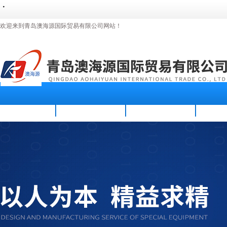
・
・
・
・
・
・
欢迎来到青岛澳海源国际贸易有限公司网站！
首页
公司简介
新闻资讯
产