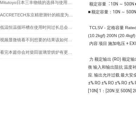
Mitutoyo日本三丰物镜的选择与使用技巧
额定容量︓10N ～ 50
■ 额定容量：10N ～ 50
ACCRETECH东京精密测针的精度为什么能到纳米级？
低温恒温循环槽在使用时间过长总会出现一些故障
TCLSV - 定格容量 Rated Ca
(10.2kgf) 200N (20.4kgf)
视频显微镜看不到想要的结果该如何进行调整呢
内容 项目 施加电压 + EX
看完本篇你会对柴田玻璃管烘炉有更多了解
力 额定输出 (RO) 
衡 输入和输出阻抗 温度
应. 输出允许过载 最大安全
±% RO ±% RO ±% RO ±
[10N] 1：[20N 至 500N] 20 