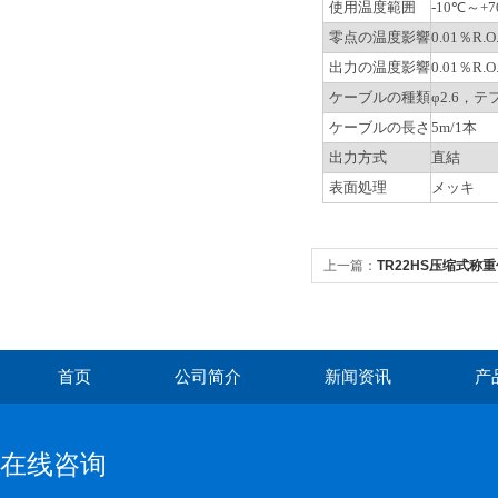
使用温度範囲
-10℃～+
零点の温度影響
0.01％R.O
出力の温度影響
0.01％R.O
ケーブルの種類
φ2.6，
ケーブルの長さ
5m/1本
出力方式
直結
表面処理
メッキ
上一篇：
TR22HS压缩式称重传
首页
公司简介
新闻资讯
产
在线咨询