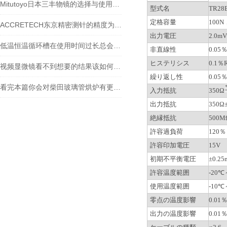
Mitutoyo日本三丰物镜的选择与使用技巧
型式名
TR28
定格容量
100N
ACCRETECH东京精密测针的精度为什么能到纳米级？
出力電圧
2.0m
低温恒温循环槽在使用时间过长总会出现一些故障
非直線性
0.05
ヒステリシス
0.1％
视频显微镜看不到想要的结果该如何进行调整呢
繰り返し性
0.05
看完本篇你会对柴田玻璃管烘炉有更多了解
入力抵抗
350Ω
出力抵抗
350Ω
絶縁抵抗
500
許容過負荷
120％
許容印加電圧
15V
初期不平衡電圧
±0.2
許容温度範囲
-20℃
使用温度範囲
-10℃
零点の温度影響
0.01％
出力の温度影響
0.01％