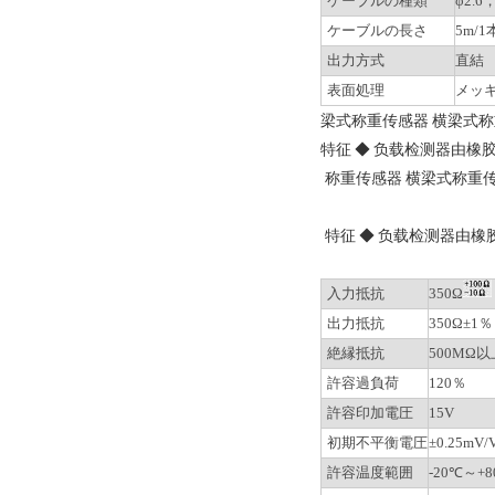
ケーブルの種類
φ2.
ケーブルの長さ
5m/1
出力方式
直結
表面処理
メッ
梁式称重传感器 横梁式
特征 ◆ 负载检测器由橡
称重传感器 横梁式称重
特征 ◆ 负载检测器由
入力抵抗
350Ω
出力抵抗
350Ω±1％
絶縁抵抗
500MΩ以
許容過負荷
120％
許容印加電圧
15V
初期不平衡電圧
±0.25mV
許容温度範囲
-20℃～+