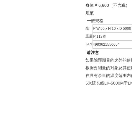
身体 ¥ 6,600（不含税）
规范
一般规格
维
约W 50 x H 10 x D 500
重量
约112克
JAN
4983621550054
请注意
如果除预期目的之外的使
根据要测量的对象及其使
在具有余量的温度范围内
5米延长线LK-5000M于