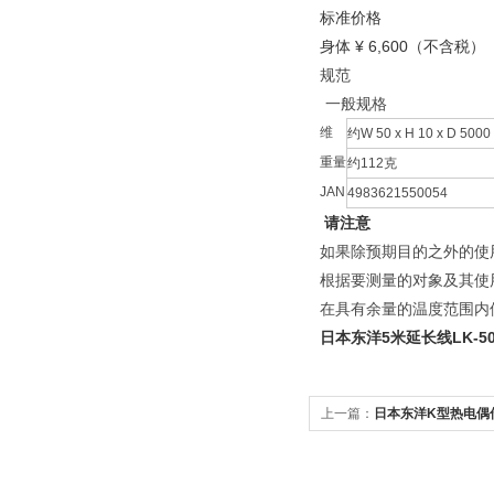
标准价格
身体 ¥ 6,600（不含税）
规范
一般规格
维
约W 50 x H 10 x D 500
重量
约112克
JAN
4983621550054
请注意
如果除预期目的之外的使
根据要测量的对象及其使
在具有余量的温度范围内
日本东洋5米延长线LK-5
上一篇：
日本东洋K型热电偶传