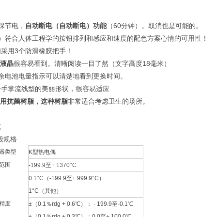
保节电，
自动断电（自动断电）功能
（60分钟）。取消也是可能的。
2）符合人体工程学的按钮排列和感应和速度的配色方案心情的可用性！
们采用3个防滑橡胶把手！
液晶
很容易看到。清晰阅读一目了然（文字高度18毫米）
剩余电池电量指示可以清楚地看到更换时间。
个手掌流线型的美丽形状，很容易适应
用抗菌树脂，这种树脂
非常适合考虑卫生的场所。
范
般规格
器类型
K型热电偶
范围
-199.9至+ 1370°C
0.1°C（-199.9至+ 999.9°C）
1°C（其他）
精度
±（0.1％rdg + 0.6℃）： - 199.9至-0.1℃
±（0.1％rdg + 0.3℃）：0.0至+ 100.0℃