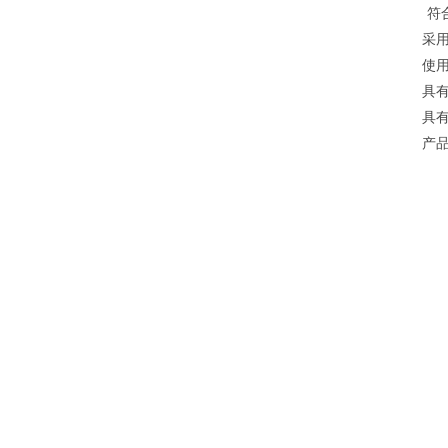
符
采
使
具有
具
产