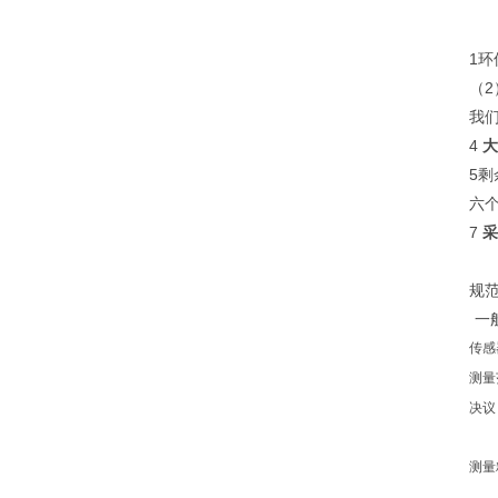
1环
（
我
4
大
5
六
7
采
规
一
传感
测量
决议
测量