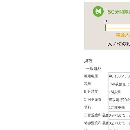
规范
一般规格
额定电压
AC 100 V，5
容量
15A或更低（
时钟精度
±5秒/天
定时器设置
可以进行20次O
功耗
1瓦或更低
工作温度和湿度
0至+ 50°
储存温度和湿度
0至+ 60°