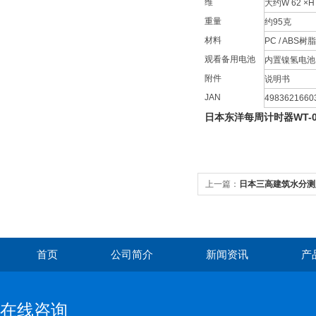
维
大约W 62 ×H 
重量
约95克
材料
PC / ABS
观看备用电池
内置镍氢电池
附件
说明书
JAN
4983621660
日本东洋每周计时器WT-0
上一篇：
日本三高建筑水分测定
首页
公司简介
新闻资讯
产
在线咨询